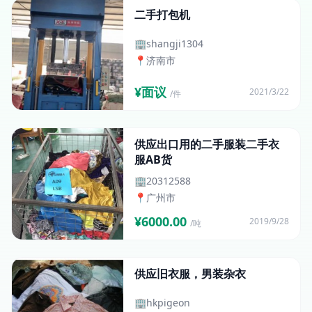
二手打包机
🏢
shangji1304
📍
济南市
¥面议
2021/3/22
/件
供应出口用的二手服装二手衣
服AB货
🏢
20312588
📍
广州市
¥6000.00
2019/9/28
/吨
供应旧衣服，男装杂衣
🏢
hkpigeon