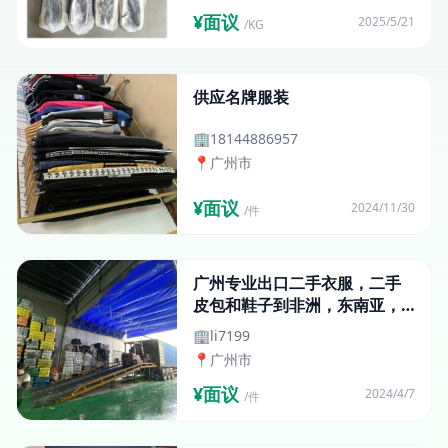
¥面议
2025/5/21
/KG
供应名牌服装
🏢
18144886957
📍
广州市
¥面议
2024/11/30
/件
广州专业出口二手衣服，二手
皮包和鞋子到非洲，东南亚，
中东市场
🏢
li7199
📍
广州市
¥面议
2024/4/7
/件