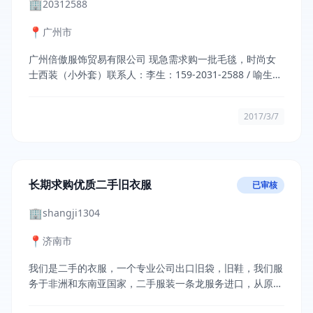
🏢
20312588
📍
广州市
广州倍傲服饰贸易有限公司 现急需求购一批毛毯，时尚女
士西装（小外套）联系人：李生：159-2031-2588 / 喻生；
188-2612-1878
2017/3/7
长期求购优质二手旧衣服
已审核
🏢
shangji1304
📍
济南市
我们是二手的衣服，一个专业公司出口旧袋，旧鞋，我们服
务于非洲和东南亚国家，二手服装一条龙服务进口，从原材
料的选用，分拣，包装，装卸，运输，清关，目的