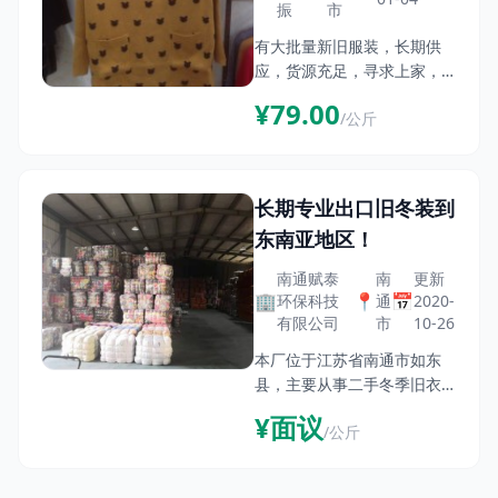
振
市
有大批量新旧服装，长期供
应，货源充足，寻求上家，合
作共赢
¥79.00
/公斤
长期专业出口旧冬装到
东南亚地区！
南通赋泰
南
更新
🏢
📍
📅
环保科技
通
2020-
有限公司
市
10-26
本厂位于江苏省南通市如东
县，主要从事二手冬季旧衣服
分拣加工出口。本厂拥有正规
¥面议
/公斤
的生产车间，专业的采购人员
和分类工人，保证每一柜每一
批每一件衣服都合乎您的意