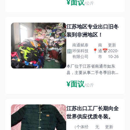
¥面议
/公斤
业务，工厂3000平米，拥有
完整的分拣流水线，多年的从
业经验，可以保证货物质量和
生产速度，欢迎全国各地原材
江苏地区专业出口旧冬
装到非洲地区！
南通赋泰
南
更新
🏢
📍
📅
环保科技
通
2020-
有限公司
市
10-26
本厂位于江苏省南通市如东
县，主要从事二手冬季旧衣服
分拣加工出口。本厂拥有正规
¥面议
/公斤
的生产车间，专业的采购人员
和分类工人，保证每一柜每一
批每一件衣服都合乎您的意
愿。本场提供七八成新 以上
江苏出口工厂长期向全
的
世界供应优质冬装。
（个体经
无
更新