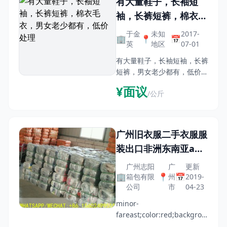
有大量鞋子，长袖短
袖，长裤短裤，棉衣毛
衣，男女老少都有，低
于金
未知
2017-
🏢
📍
📅
价处理
英
地区
07-01
有大量鞋子，长袖短袖，长裤
短裤，男女老少都有，低价处
理
¥面议
/公斤
广州旧衣服二手衣服服
装出口非洲东南亚a货
量大夏装冬装女装
广州志阳
广
更新
🏢
📍
📅
箱包有限
州
2019-
公司
市
04-23
minor-
fareast;color:red;background:ye
ansi-language:EN-US;mso-