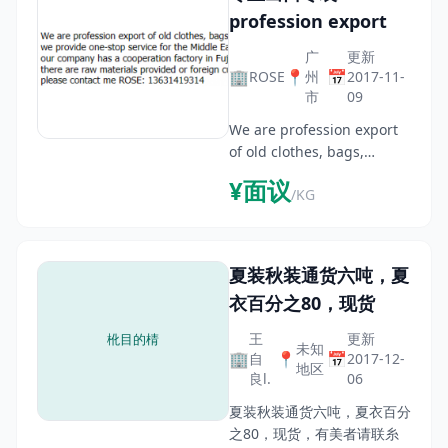
profession export
广
更新
🏢
📍
📅
ROSE
州
2017-11-
市
09
We are profession export
of old clothes, bags,
mountaineering bags,
¥面议
/KG
computer bags, sports
shoesfor many yearswe
provide one-stop service
for the Middle East and
夏装秋装通货六吨，夏
Southeast Asian cou
衣百分之80，现货
王
更新
未知
🏢
📍
📅
自
2017-12-
地区
良l.
06
夏装秋装通货六吨，夏衣百分
之80，现货，有美者请联糸