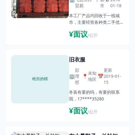
贸易
市
01-18
term exports of
本工厂产品均回收于一线城
high-quality second-
市，主要经营各种类二手优质
hand clothing）
冬装，款式新颖，热销好卖，
¥面议
/公斤
质量可靠。可长期大量稳定出
口到非洲，中东，东南亚国家
按国内外客户需求筛选，分
类，打包，月出货量可稳定达
旧衣服
到
彭
更新
未知
🏢
📍
📅
理
2019-01-
地区
想
15
冬装有要的吗，有要的联系
我，17****35280
¥面议
/公斤