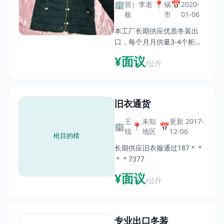
🏢
📍
📅
营）李老
锡
2020-
板
市
01-06
本工厂长期供应优质冬装出
口，每个月月供量3-4个柜，
我们有专业的采购人员从一线
¥面议
/公斤
城市购买原材料，确保我们的
货源质量；有专业的流水线，
熟练的工人从事分类工作；打
包之前质检会进行质量检查，
旧衣通货
王
未知
更新 2017-
🏢
📍
📅
锐
地区
12-06
长期供应旧衣服通过187＊＊
＊＊7377
¥面议
/公斤
专业出口冬装