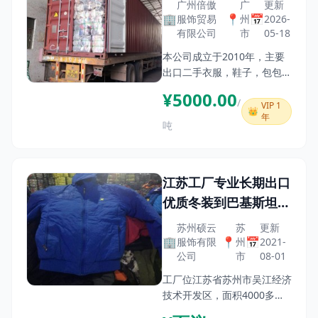
广州倍傲
广
更新
🏢
📍
📅
服饰贸易
州
2026-
有限公司
市
05-18
本公司成立于2010年，主要
出口二手衣服，鞋子，包包到
非洲，东南亚以及中东市场。
¥5000.00
/
工厂位于广州花都区，靠近白
VIP 1
👑
年
云机场， 占地面积6000平方
吨
米。我们诚挚的寻找有兴趣的
公司，中间商一起合作。
江苏工厂专业长期出口
优质冬装到巴基斯坦等
地区！
苏州硕云
苏
更新
🏢
📍
📅
服饰有限
州
2021-
公司
市
08-01
工厂位江苏省苏州市吴江经济
技术开发区，面积4000多平,
本人专业从事二手冬装和出口