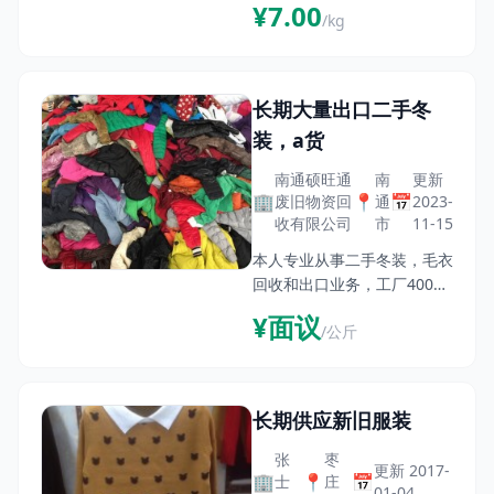
¥7.00
/kg
fareast-language: ZH-
CN;mso-bidi-language:AR-
SAWHATSAPP/MOBILE:+86
15602499555广州专业生产
长期大量出口二手冬
出口非洲旧衣服，旧鞋
装，a货
南通硕旺通
南
更新
🏢
📍
📅
废旧物资回
通
2023-
收有限公司
市
11-15
本人专业从事二手冬装，毛衣
回收和出口业务，工厂4000
平米，拥有完整的分拣流水
¥面议
/公斤
线，多年的从业经验，可以保
证货物质量和生产速度，欢迎
全国各地原材料供货商，外贸
出口商来厂参观考察，洽谈合
长期供应新旧服装
作
张
枣
更新 2017-
🏢
📍
📅
士
庄
01-04