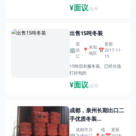
¥面议
/公斤
出售15吨冬装
雷
更新
未知
🏢
📍
📅
洪
2017-11-
地区
江
15
15吨旧衣服冬装。已经分选
打好包的
¥面议
/公斤
成都，泉州长期出口二
手优质冬装
（Chengdu,
成都市川
成
更新
Quanzhou long-
🏢
📍
📅
飞进出口
都
2018-