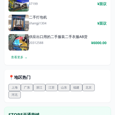
¥面议
li7199
二手打包机
¥面议
shangji1304
供应出口用的二手服装二手衣服AB货
¥6000.00
20312588
查看更多
→
📍
地区热门
上海
广东
浙江
江苏
山东
福建
北京
河北
STORE
开通商铺