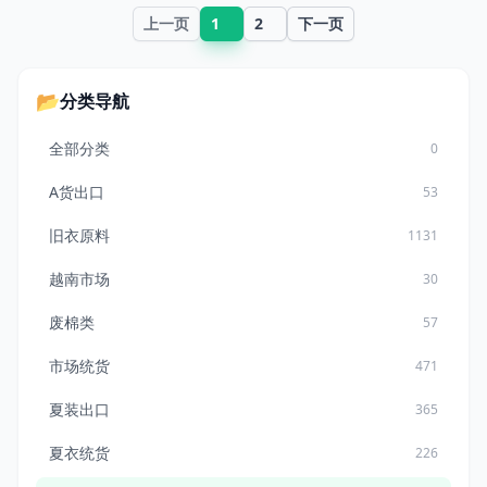
愿。本场提供七八成新 以上
上一页
1
2
下一页
的
📂
分类导航
全部分类
0
A货出口
53
旧衣原料
1131
越南市场
30
废棉类
57
市场统货
471
夏装出口
365
夏衣统货
226