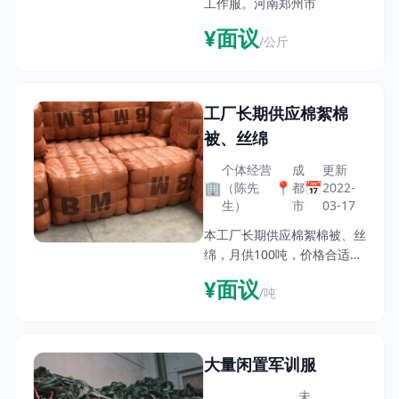
工作服。河南郑州市
¥面议
/公斤
工厂长期供应棉絮棉
被、丝绵
个体经营
成
更新
🏢
📍
📅
（陈先
都
2022-
生）
市
03-17
本工厂长期供应棉絮棉被、丝
绵，月供100吨，价格合适，
欢迎新老客户来电咨询！联系
¥面议
/吨
人：陈先生 18030495575地
址：四川省成都市龙泉驿区大
梁区
大量闲置军训服
未