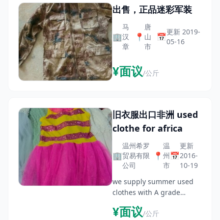
出售，正品迷彩军装
马
唐
更新 2019-
🏢
📍
📅
汉
山
05-16
章
市
¥面议
/公斤
旧衣服出口非洲 used
clothe for africa
温州希罗
温
更新
🏢
📍
📅
贸易有限
州
2016-
公司
市
10-19
we supply summer used
clothes with A grade
quality,no damage, no
¥面议
/公斤
stain, fashion and