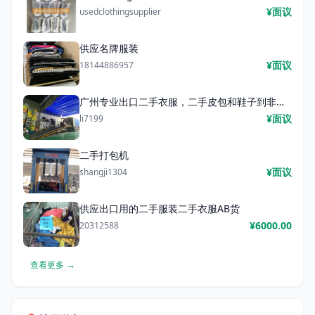
¥面议
usedclothingsupplier
供应名牌服装
¥面议
18144886957
广州专业出口二手衣服，二手皮包和鞋子到非洲，东南亚，中东市场
¥面议
li7199
二手打包机
¥面议
shangji1304
供应出口用的二手服装二手衣服AB货
¥6000.00
20312588
查看更多
→