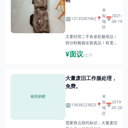
未
知
2021-
🏢
📍
📅
13135307462
地
08-19
区
主要经营二手各迷彩服堪品！
部分鞋靴都全新真品！有需要
的联系131****7462
¥面议
/公斤
大量废旧工作服处理，
免费。
未
知
2019-
🏢
📍
📅
15638223823
地
05-28
区
需要剪点我司标识，大量废旧