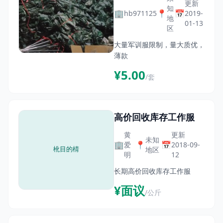
更新
知
🏢
📍
📅
hb971125
2019-
地
01-13
区
大量军训服限制，量大质优，
薄款
¥5.00
/套
高价回收库存工作服
黄
更新
未知
🏢
📍
📅
爱
2018-09-
地区
明
12
长期高价回收库存工作服
¥面议
/公斤