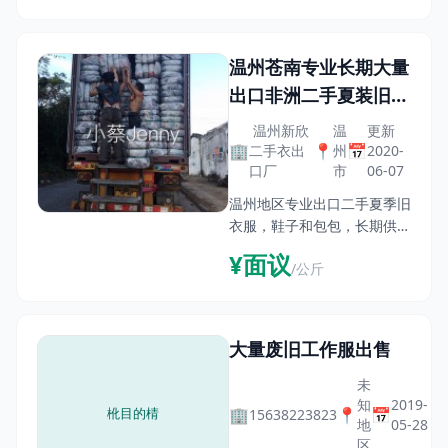
carefully collected. Best
sorted,The price range
about 1.4~1.5dollars per
温州苍南专业长期大量
kg.More details ,we co
出口非洲二手夏装旧衣
服工厂
温州新欣
温
更新
🏢
📍
📅
二手衣出
州
2020-
口厂
市
06-07
温州地区专业出口二手夏季旧
衣服，鞋子和包包，长期供应
出口级别的旧衣服，欢迎有兴
¥面议
/公斤
趣的朋友来订购，我们可以根
据您的要求包装，同时欢迎外
贸公司合作，联系我的时候请
说是在中国旧衣服网上看到
大量废旧工作服出售
未
知
2019-
🏢
📍
📅
15638223823
地
05-28
区