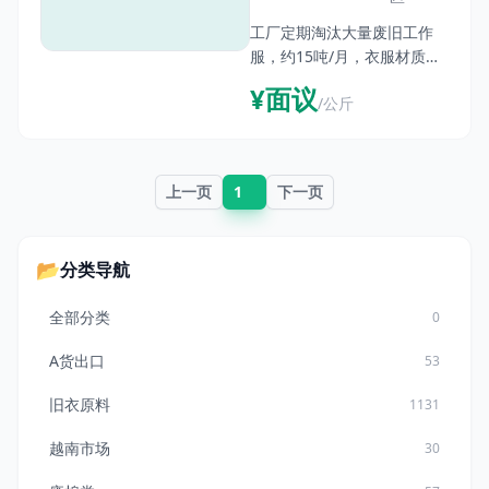
工厂定期淘汰大量废旧工作
服，约15吨/月，衣服材质
60%棉，40%涤纶。要求：衣
¥面议
/公斤
服拉走前需要剪掉公司标识。
上一页
1
下一页
📂
分类导航
全部分类
0
A货出口
53
旧衣原料
1131
越南市场
30