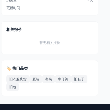
更新时间
-
相关报价
暂无相关报价
🏷️ 热门品类
旧衣服统货
夏装
冬装
牛仔裤
旧鞋子
旧包