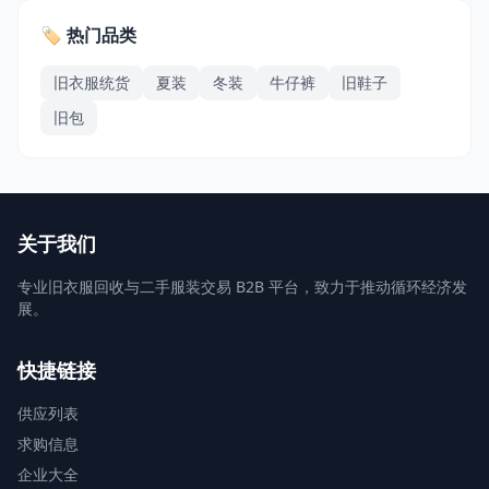
🏷️ 热门品类
旧衣服统货
夏装
冬装
牛仔裤
旧鞋子
旧包
关于我们
专业旧衣服回收与二手服装交易 B2B 平台，致力于推动循环经济发
展。
快捷链接
供应列表
求购信息
企业大全