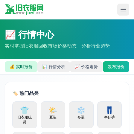
📈 行情中心
实时掌握旧衣服回收市场价格动态，分析行业趋势
💰 实时报价
📊 行情分析
📈 价格走势
发布报价
🏷️ 热门品类
👕
🌤️
❄️
👖
旧衣服统
夏装
冬装
牛仔裤
货